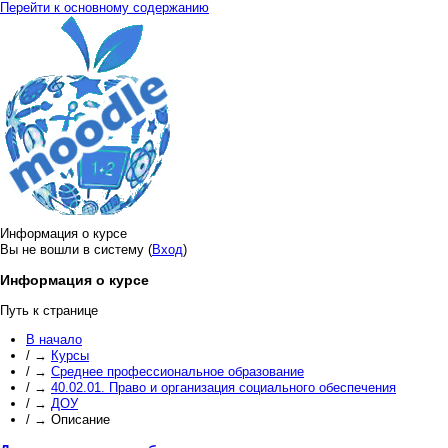
Перейти к основному содержанию
Информация о курсе
Вы не вошли в систему (
Вход
)
Информация о курсе
Путь к странице
В начало
/
→
Курсы
/
→
Среднее профессиональное образование
/
→
40.02.01. Право и организация социального обеспечения
/
→
ДОУ
/
→
Описание