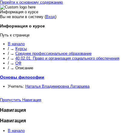
Перейти к основному содержанию
Информация о курсе
Вы не вошли в систему (
Вход
)
Информация о курсе
Путь к странице
В начало
/
→
Курсы
/
→
Среднее профессиональное образование
/
→
40.02.01. Право и организация социального обеспечения
/
→
ОФ
/
→
Описание
Основы философии
Учитель:
Наталья Владимировна Латарцева
Пропустить Навигация
Навигация
Навигация
В начало